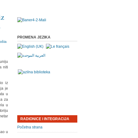
iz
u
PROMENA JEZIKA
uniju
 niti
io iz
ja je
ata u
na za
ela u
oriju
metar
RADIONICE I INTEGRACIJA
Početna strana
šao u