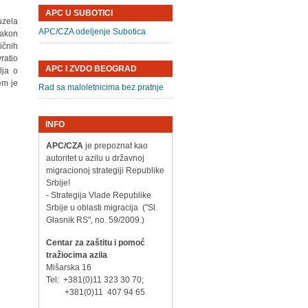
APC U SUBOTICI
uzela
APC/CZA odeljenje Subotica
Nakon
ičnih
ratio
APC I ZVDO BEOGRAD
lja o
em je
Rad sa maloletnicima bez pratnje
INFO
APC/CZA
je prepoznat kao
autoritet u azilu u državnoj
migracionoj strategiji Republike
Srbije!
- Strategija Vlade Republike
Srbije u oblasti migracija ("Sl.
Glasnik RS", no. 59/2009.)
Centar za zaštitu i pomoć
tražiocima azila
Mišarska 16
Tel: +381(0)11 323 30 70;
+381(0)11 407 94 65