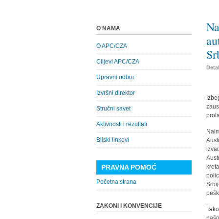
Na
O NAMA
au
O APC/CZA
Sr
Ciljevi APC/CZA
Detal
Upravni odbor
Izvršni direktor
Izbe
zaus
Stručni savet
prol
Aktivnosti i rezultati
Naim
Bliski linkovi
Aust
izva
Aust
PRAVNA POMOĆ
kret
poli
Početna strana
Srbi
pešk
ZAKONI I KONVENCIJE
Tako
našoj