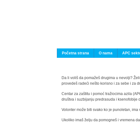
Početna strana
O nama
APC sekto
Da li voliš da pomažeš drugima u nevolji? Želiš
provedeš radeći nešto korisno i za sebe i za 
Centar za zaštitu i pomoć tražiocima azila (AP
društva i suzbijanju predrasuda i ksenofobije 
Volonter može biti svako ko je punoletan, ima 
Ukoliko imaš želju da pomogneš i vremena da s