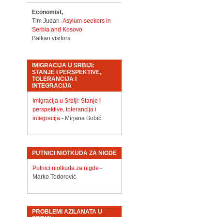
Economist,
Tim Judah-
Asylum-seekers in
Serbia and Kosovo
Balkan visitors
IMIGRACIJA U SRBIJI:
STANJE I PERSPEKTIVE,
TOLERANCIJA I
INTEGRACIJA
Imigracija u Srbiji: Stanje i
perspektive, tolerancija i
integracija
- Mirjana Bobić
PUTNICI NIOTKUDA ZA NIGDE
Putnici niotkuda za nigde
-
Marko Todorović
PROBLEMI AZILANATA U