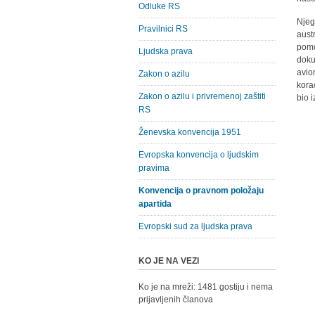
Odluke RS
Njeg
Pravilnici RS
aust
pomo
Ljudska prava
doku
avio
Zakon o azilu
kora
Zakon o azilu i privremenoj zaštiti
bio 
RS
Ženevska konvencija 1951
Evropska konvencija o ljudskim
pravima
Konvencija o pravnom položaju
apartida
Evropski sud za ljudska prava
KO JE NA VEZI
Ko je na mreži: 1481 gostiju i nema
prijavljenih članova