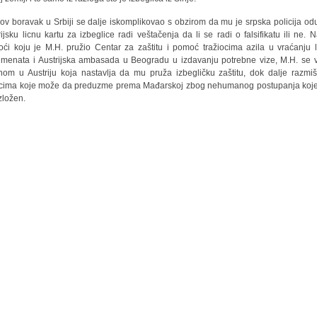
ov boravak u Srbiji se dalje iskomplikovao s obzirom da mu je srpska policija od
rijsku licnu kartu za izbeglice radi veštačenja da li se radi o falsifikatu ili ne. 
ći koju je M.H. pružio Centar za zaštitu i pomoć tražiocima azila u vraćanju l
menata i Austrijska ambasada u Beogradu u izdavanju potrebne vize, M.H. se v
nom u Austriju koja nastavlja da mu pruža izbegličku zaštitu, dok dalje razmiš
cima koje može da preduzme prema Mađarskoj zbog nehumanog postupanja koj
izložen.