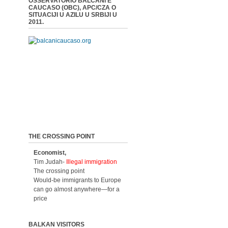
OSSERVATORIO BALCANI E
CAUCASO (OBC), APC/CZA O
SITUACIJI U AZILU U SRBIJI U
2011.
THE CROSSING POINT
Economist,
Tim Judah-
Illegal immigration
The crossing point
Would-be immigrants to Europe
can go almost anywhere—for a
price
BALKAN VISITORS