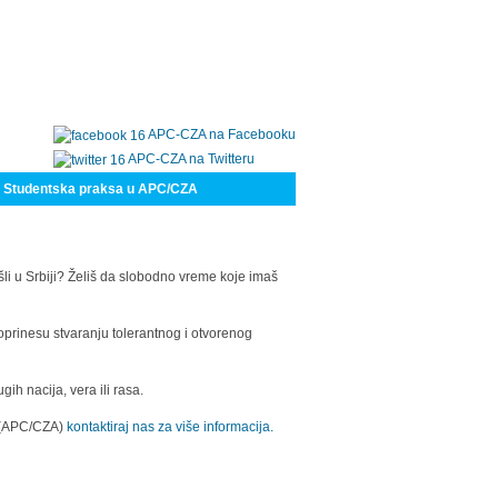
APC-CZA na Facebooku
APC-CZA na Twitteru
Studentska praksa u APC/CZA
šli u Srbiji? Želiš da slobodno vreme koje imaš
oprinesu stvaranju tolerantnog i otvorenog
h nacija, vera ili rasa.
a (APC/CZA)
kontaktiraj nas za više informacija.