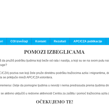
ri
COI izveštaji
Kontakt
Rezultati
APC/CZA publikacije
POMOZI IZBEGLICAMA
 da pružiš podršku ljudima koji beže od rata i nasilja, a koji su se na svom putu na
druge?
C/CZA) poziva sve koji žele pruže direktnu podršku tražiocima azila i migrantima, d
da se priključe mreži APC/CZA volontera.
vremena i želje da pomogne ljudima u nevolji i nema predrasuda prema ljudima drugi
e aktivno uključiš u redovne aktivnosti Centra za zaštitu i pomoć tražiocima azil
OČEKUJEMO TE!