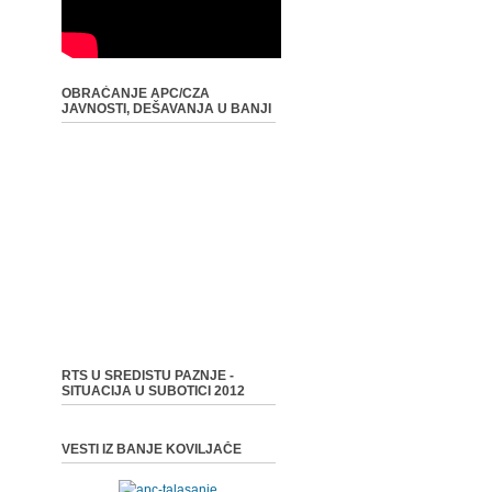
OBRAĆANJE APC/CZA
JAVNOSTI, DEŠAVANJA U BANJI
RTS U SREDISTU PAZNJE -
SITUACIJA U SUBOTICI 2012
VESTI IZ BANJE KOVILJAČE