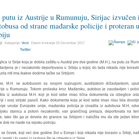
 putu iz Austrije u Rumunuju, Sirijac izvučen 
tobusa od strane mađarske policije i proteran 
biju
ji
Kategorija:
Vesti
Datum kreiranja
29 Decembar 2017
Twitter
glica iz Sirije koja je dobila zaštitu u Austriji pre dve godine (M.H.), na putu za Rum
tavljena je i nezakonito deportovana u Srbiju u kojoj do tada nikada nije boravila
azila niti ima ikakve dodirne tačke sa Srbijom.
e, M.H. se autobusom sa svojom suprugom, austrijskom državljankom, uput
rije u Rumunuju. Tokom prolaska kroz Mađarsku, autobus je zaustavljen i polici
dila iz autobusa M.H. koji je kod sebe imao lična dokumenta za izbeglice izd
riji i svoj sirijski pasoš. Kako dokumenta koja je kod sebe imao nisu bila dovolj
anje unutar Evropske unije, mađarska policija je izvadila iz autobusa M.H, odv
cijsku stanicu a potom nezakonito, van graničnog prelaza, deportovala na terit
je, tako što ga je dovela do granice sa Srbijom i naložila mu da ide jedan kilo
e dok ne naiđe na srpsku policiju.
 se čovek, koji već dve godine živi u Evropi i koji nikada nije boravio u Srbiji, na
 zemlji i to samo iz razloga što je izbeglica iz Sirije.