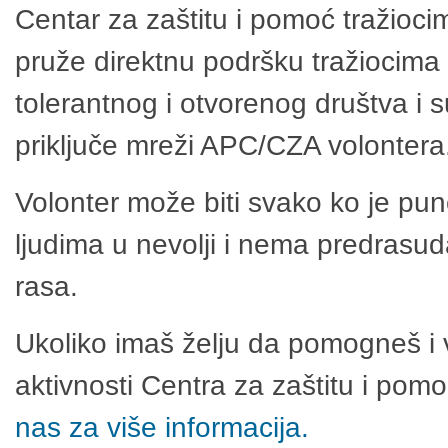
Centar za zaštitu i pomoć tražioci
pruže direktnu podršku tražiocima 
tolerantnog i otvorenog društva i 
priključe mreži APC/CZA volontera
Volonter može biti svako ko je pu
ljudima u nevolji i nema predrasuda
rasa.
Ukoliko imaš želju da pomogneš i 
aktivnosti Centra za zaštitu i po
nas za više informacija.