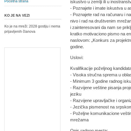
Početna strana
iskustvo u zemlji ili u inostranst
- Poznajete i imate iskustva u asi
- Poznajete rad na računaru i 
KO JE NA VEZI
nivo i rad na društvenim mreža
Ko je na mreži: 2028 gostiju i nema
i zainteresovani da nam se prik
prijavljenih članova
kratko motivaciono pismo na e
naslovom: „Konkurs za projekt
godine.
Uslovi:
Kvalifikacije poželjnog kandidat
- Visoka stručna sprema u oblas
- Minimum 3 godine radnog iskus
- Razvijene veštine pisanja proj
jeziku
- Razvijene upravljačke i organ
- Jezička pismenost na srpskom
- Poželjne komunikacione vešti
mrežama
Opis radnog mesta: