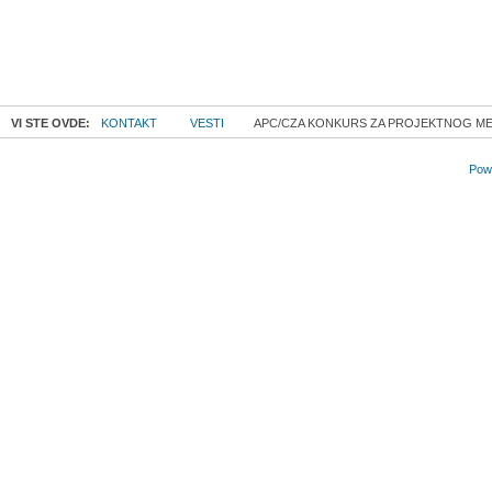
VI STE OVDE:
KONTAKT
VESTI
APC/CZA KONKURS ZA PROJEKTNOG M
Powe