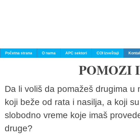
Početna strana
O nama
APC sektori
COI izveštaji
Konta
POMOZI 
Da li voliš da pomažeš drugima u n
koji beže od rata i nasilja, a koji 
slobodno vreme koje imaš provedeš
druge?