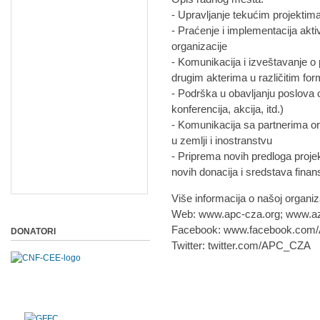
- Upravljanje tekućim projektima
- Praćenje i implementacija aktivn
organizacije
- Komunikacija i izveštavanje o 
drugim akterima u različitim f
- Podrška u obavljanju poslova 
konferencija, akcija, itd.)
- Komunikacija sa partnerima or
u zemlji i inostranstvu
- Priprema novih predloga projek
novih donacija i sredstava finan
Više informacija o našoj organiz
Web: www.apc-cza.org; www.azil
Facebook: www.facebook.com/A
DONATORI
Twitter: twitter.com/APC_CZA