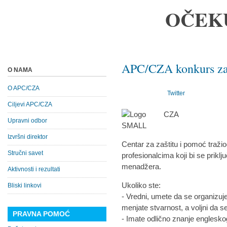
OČEK
APC/CZA konkurs za
O NAMA
O APC/CZA
Twitter
Ciljevi APC/CZA
Upravni odbor
Izvršni direktor
Centar za zaštitu i pomoć traži
Stručni savet
profesionalcima koji bi se priklj
menadžera.
Aktivnosti i rezultati
Ukoliko ste:
Bliski linkovi
- Vredni, umete da se organizujete
menjate stvarnost, a voljni da 
PRAVNA POMOĆ
- Imate odlično znanje englesko