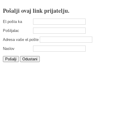
Pošalji ovaj link prijatelju.
El.pošta ka
Pošiljalac
Adresa vaše el.pošte
Naslov
Pošalji
Odustani