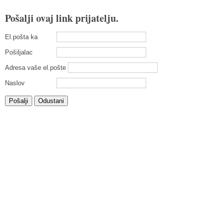
Pošalji ovaj link prijatelju.
El.pošta ka
Pošiljalac
Adresa vaše el.pošte
Naslov
Pošalji
Odustani