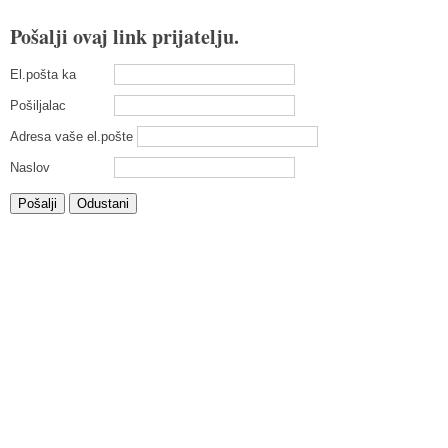
Pošalji ovaj link prijatelju.
El.pošta ka
Pošiljalac
Adresa vaše el.pošte
Naslov
Pošalji
Odustani