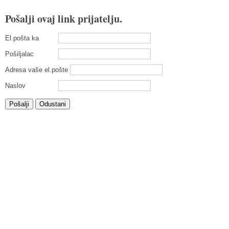
Pošalji ovaj link prijatelju.
El.pošta ka
Pošiljalac
Adresa vaše el.pošte
Naslov
Pošalji
Odustani