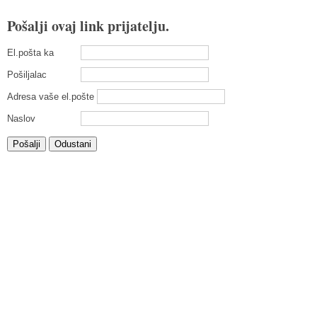
Pošalji ovaj link prijatelju.
El.pošta ka
Pošiljalac
Adresa vaše el.pošte
Naslov
Pošalji
Odustani