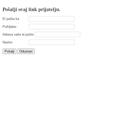
Pošalji ovaj link prijatelju.
El.pošta ka
Pošiljalac
Adresa vaše el.pošte
Naslov
Pošalji
Odustani