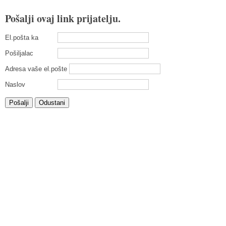
Pošalji ovaj link prijatelju.
El.pošta ka
Pošiljalac
Adresa vaše el.pošte
Naslov
Pošalji
Odustani