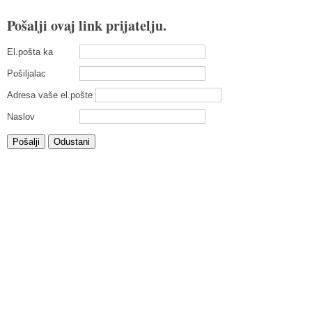
Pošalji ovaj link prijatelju.
El.pošta ka
Pošiljalac
Adresa vaše el.pošte
Naslov
Pošalji
Odustani