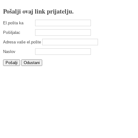
Pošalji ovaj link prijatelju.
El.pošta ka
Pošiljalac
Adresa vaše el.pošte
Naslov
Pošalji
Odustani