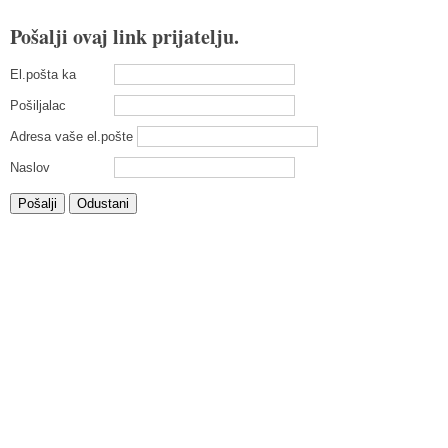
Pošalji ovaj link prijatelju.
El.pošta ka
Pošiljalac
Adresa vaše el.pošte
Naslov
Pošalji
Odustani