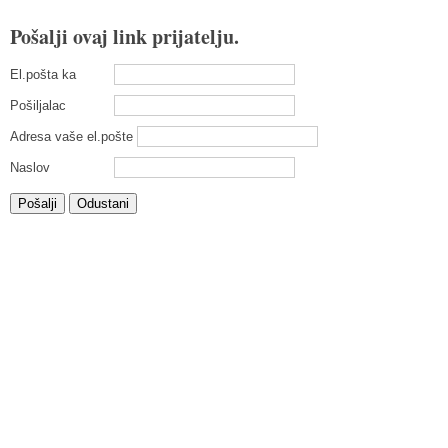
Pošalji ovaj link prijatelju.
El.pošta ka
Pošiljalac
Adresa vaše el.pošte
Naslov
Pošalji
Odustani