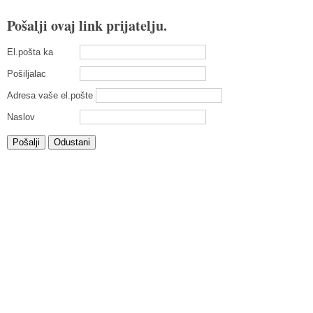
Pošalji ovaj link prijatelju.
El.pošta ka
Pošiljalac
Adresa vaše el.pošte
Naslov
Pošalji
Odustani