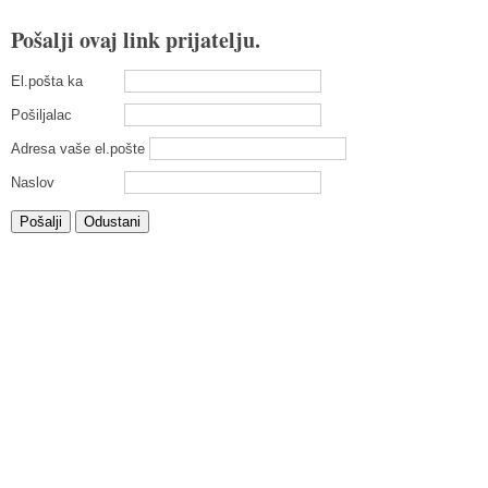
Pošalji ovaj link prijatelju.
El.pošta ka
Pošiljalac
Adresa vaše el.pošte
Naslov
Pošalji
Odustani