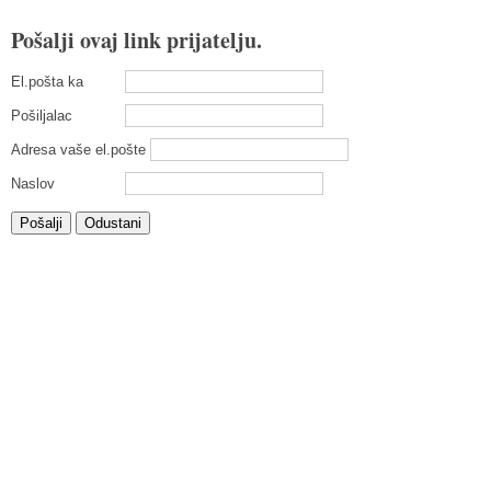
Pošalji ovaj link prijatelju.
El.pošta ka
Pošiljalac
Adresa vaše el.pošte
Naslov
Pošalji
Odustani