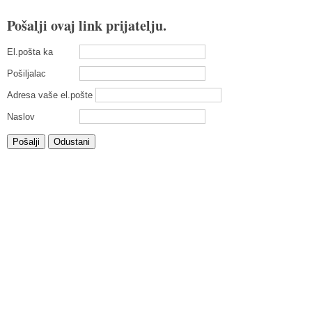
Pošalji ovaj link prijatelju.
El.pošta ka
Pošiljalac
Adresa vaše el.pošte
Naslov
Pošalji
Odustani