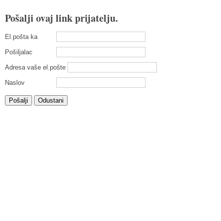
Pošalji ovaj link prijatelju.
El.pošta ka
Pošiljalac
Adresa vaše el.pošte
Naslov
Pošalji
Odustani