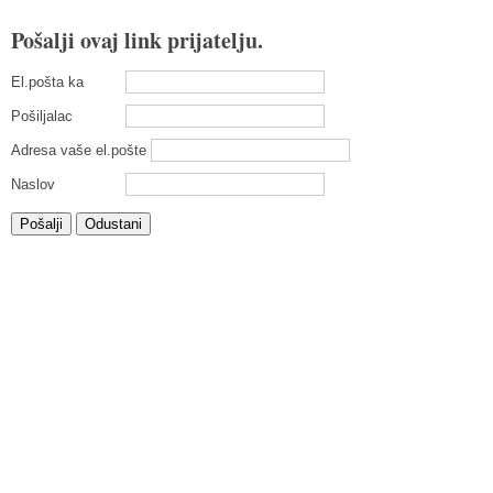
Pošalji ovaj link prijatelju.
El.pošta ka
Pošiljalac
Adresa vaše el.pošte
Naslov
Pošalji
Odustani