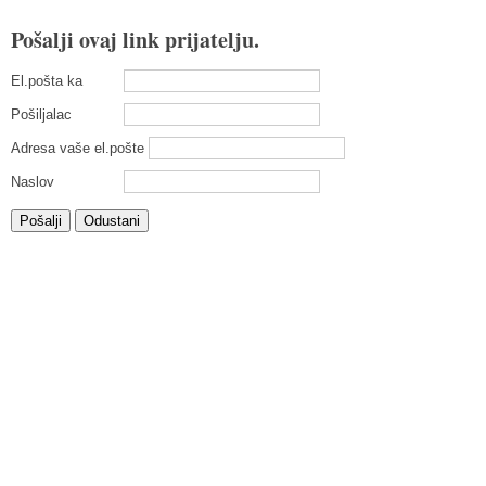
Pošalji ovaj link prijatelju.
El.pošta ka
Pošiljalac
Adresa vaše el.pošte
Naslov
Pošalji
Odustani