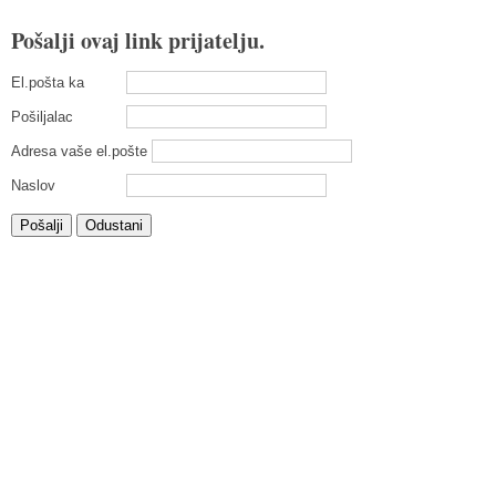
Pošalji ovaj link prijatelju.
El.pošta ka
Pošiljalac
Adresa vaše el.pošte
Naslov
Pošalji
Odustani