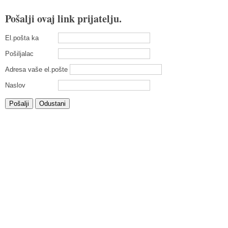
Pošalji ovaj link prijatelju.
El.pošta ka
Pošiljalac
Adresa vaše el.pošte
Naslov
Pošalji
Odustani