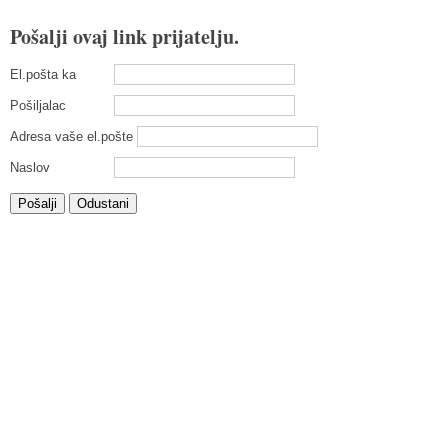
Pošalji ovaj link prijatelju.
El.pošta ka
Pošiljalac
Adresa vaše el.pošte
Naslov
Pošalji
Odustani