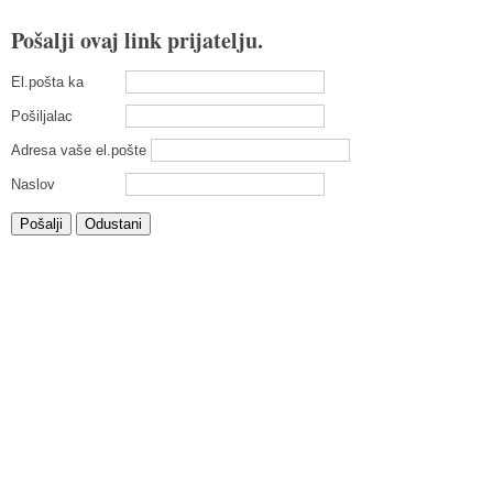
Pošalji ovaj link prijatelju.
El.pošta ka
Pošiljalac
Adresa vaše el.pošte
Naslov
Pošalji
Odustani