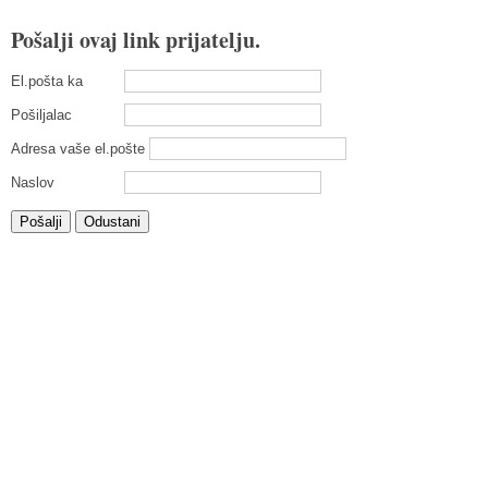
Pošalji ovaj link prijatelju.
El.pošta ka
Pošiljalac
Adresa vaše el.pošte
Naslov
Pošalji
Odustani