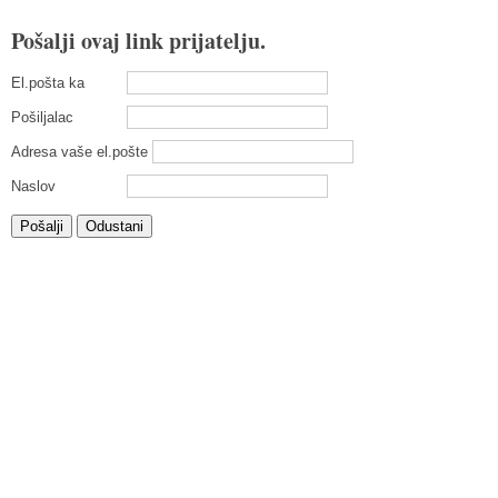
Pošalji ovaj link prijatelju.
El.pošta ka
Pošiljalac
Adresa vaše el.pošte
Naslov
Pošalji
Odustani