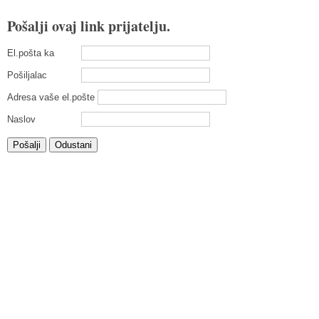
Pošalji ovaj link prijatelju.
El.pošta ka
Pošiljalac
Adresa vaše el.pošte
Naslov
Pošalji
Odustani