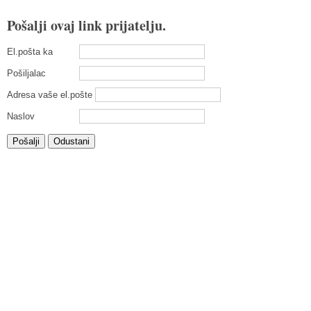
Pošalji ovaj link prijatelju.
El.pošta ka
Pošiljalac
Adresa vaše el.pošte
Naslov
Pošalji
Odustani