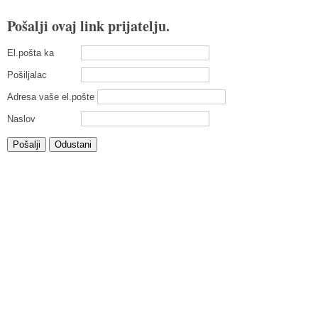
Pošalji ovaj link prijatelju.
El.pošta ka
Pošiljalac
Adresa vaše el.pošte
Naslov
Pošalji
Odustani