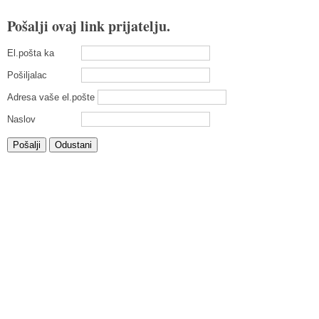
Pošalji ovaj link prijatelju.
El.pošta ka
Pošiljalac
Adresa vaše el.pošte
Naslov
Pošalji
Odustani