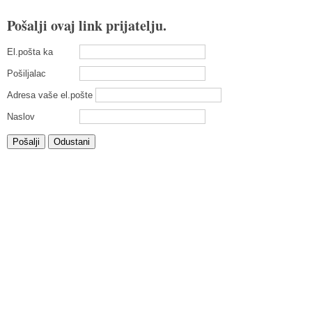
Pošalji ovaj link prijatelju.
El.pošta ka
Pošiljalac
Adresa vaše el.pošte
Naslov
Pošalji
Odustani