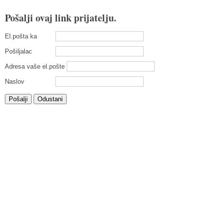
Pošalji ovaj link prijatelju.
El.pošta ka
Pošiljalac
Adresa vaše el.pošte
Naslov
Pošalji
Odustani