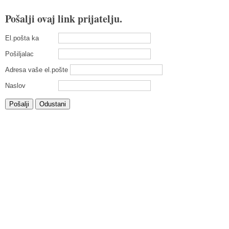
Pošalji ovaj link prijatelju.
El.pošta ka
Pošiljalac
Adresa vaše el.pošte
Naslov
Pošalji
Odustani