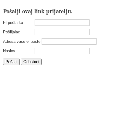
Pošalji ovaj link prijatelju.
El.pošta ka
Pošiljalac
Adresa vaše el.pošte
Naslov
Pošalji
Odustani