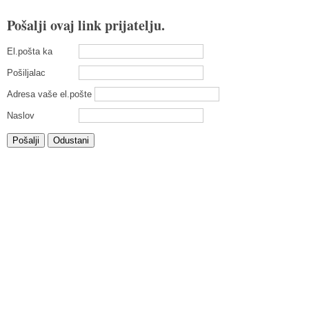
Pošalji ovaj link prijatelju.
El.pošta ka
Pošiljalac
Adresa vaše el.pošte
Naslov
Pošalji
Odustani