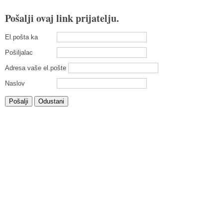
Pošalji ovaj link prijatelju.
El.pošta ka
Pošiljalac
Adresa vaše el.pošte
Naslov
Pošalji
Odustani