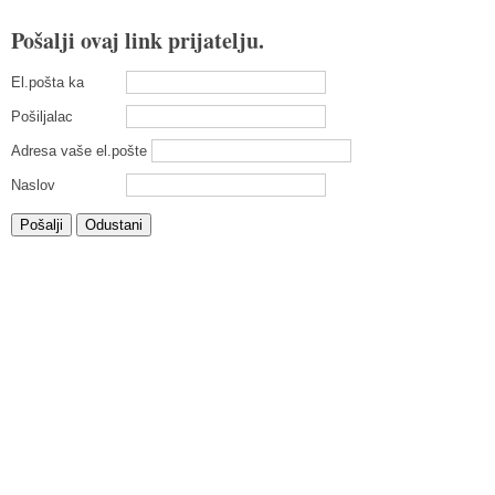
Pošalji ovaj link prijatelju.
El.pošta ka
Pošiljalac
Adresa vaše el.pošte
Naslov
Pošalji
Odustani