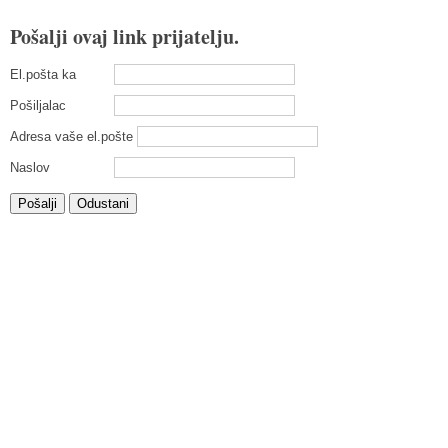
Pošalji ovaj link prijatelju.
El.pošta ka
Pošiljalac
Adresa vaše el.pošte
Naslov
Pošalji
Odustani