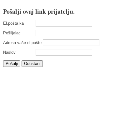
Pošalji ovaj link prijatelju.
El.pošta ka
Pošiljalac
Adresa vaše el.pošte
Naslov
Pošalji
Odustani