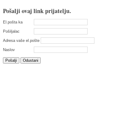
Pošalji ovaj link prijatelju.
El.pošta ka
Pošiljalac
Adresa vaše el.pošte
Naslov
Pošalji
Odustani