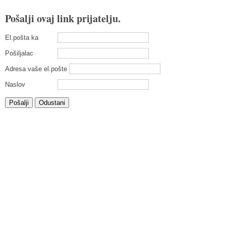
Pošalji ovaj link prijatelju.
El.pošta ka
Pošiljalac
Adresa vaše el.pošte
Naslov
Pošalji
Odustani