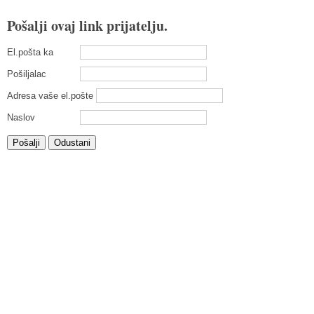
Pošalji ovaj link prijatelju.
El.pošta ka
Pošiljalac
Adresa vaše el.pošte
Naslov
Pošalji
Odustani