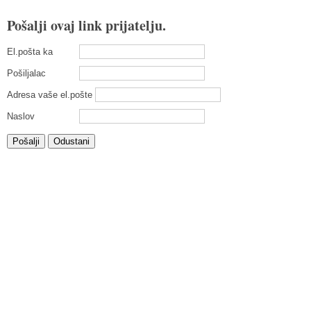
Pošalji ovaj link prijatelju.
El.pošta ka
Pošiljalac
Adresa vaše el.pošte
Naslov
Pošalji
Odustani