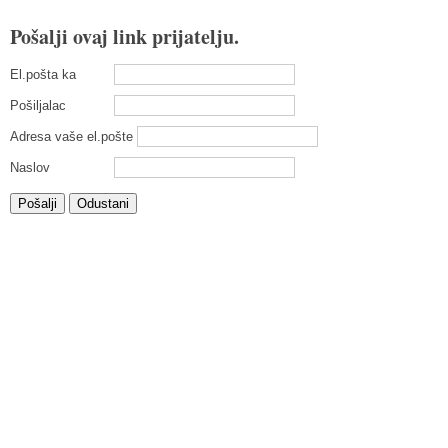
Pošalji ovaj link prijatelju.
El.pošta ka
Pošiljalac
Adresa vaše el.pošte
Naslov
Pošalji
Odustani