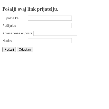
Pošalji ovaj link prijatelju.
El.pošta ka
Pošiljalac
Adresa vaše el.pošte
Naslov
Pošalji
Odustani