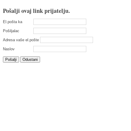
Pošalji ovaj link prijatelju.
El.pošta ka
Pošiljalac
Adresa vaše el.pošte
Naslov
Pošalji
Odustani