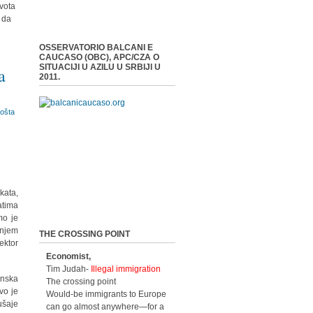
ivota
 da
OSSERVATORIO BALCANI E
CAUCASO (OBC), APC/CZA O
SITUACIJI U AZILU U SRBIJI U
a
2011.
kata,
atima
mo je
onjem
THE CROSSING POINT
ektor
Economist,
Tim Judah-
Illegal immigration
anska
The crossing point
vo je
Would-be immigrants to Europe
ušaje
can go almost anywhere—for a