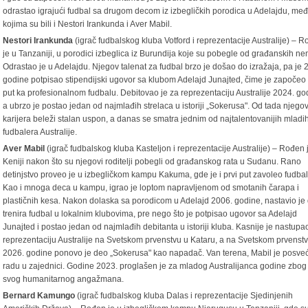
odrastao igrajući fudbal sa drugom decom iz izbegličkih porodica u Adelajdu, me
kojima su bili i Nestori Irankunda i Aver Mabil.
Nestori Irankunda
(igrač fudbalskog kluba Votford i reprezentacije Australije) – 
je u Tanzaniji, u porodici izbeglica iz Burundija koje su pobegle od građanskih ne
Odrastao je u Adelajdu. Njegov talenat za fudbal brzo je došao do izražaja, pa je 
godine potpisao stipendijski ugovor sa klubom Adelajd Junajted, čime je započeo
put ka profesionalnom fudbalu. Debitovao je za reprezentaciju Australije 2024. go
a ubrzo je postao jedan od najmlađih strelaca u istoriji „Sokerusa". Od tada njego
karijera beleži stalan uspon, a danas se smatra jednim od najtalentovanijih mladi
fudbalera Australije.
Aver Mabil
(igrač fudbalskog kluba Kasteljon i reprezentacije Australije) – Rođen 
Keniji nakon što su njegovi roditelji pobegli od građanskog rata u Sudanu. Rano
detinjstvo proveo je u izbegličkom kampu Kakuma, gde je i prvi put zavoleo fudbal
Kao i mnoga deca u kampu, igrao je loptom napravljenom od smotanih čarapa i
plastičnih kesa. Nakon dolaska sa porodicom u Adelajd 2006. godine, nastavio je
trenira fudbal u lokalnim klubovima, pre nego što je potpisao ugovor sa Adelajd
Junajted i postao jedan od najmlađih debitanta u istoriji kluba. Kasnije je nastupa
reprezentaciju Australije na Svetskom prvenstvu u Kataru, a na Svetskom prvenst
2026. godine ponovo je deo „Sokerusa" kao napadač. Van terena, Mabil je posve
radu u zajednici. Godine 2023. proglašen je za mladog Australijanca godine zbog
svog humanitarnog angažmana.
Bernard Kamungo
(igrač fudbalskog kluba Dalas i reprezentacije Sjedinjenih