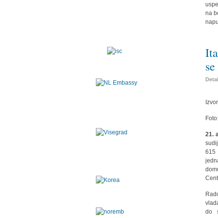
uspe
na b
napu
It
se
Detal
Izvo
Foto
21. 
sudi
615 
jedn
domu
Cent
Rado
vlad
do s