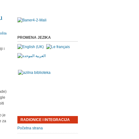
u
PROMENA JEZIKA
i i
ade)
egle
iti
o je
RADIONICE I INTEGRACIJA
e za
Početna strana
–