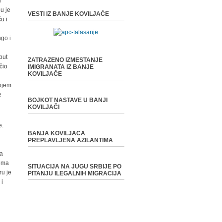
u
u je
VESTI IZ BANJE KOVILJAČE
u i
go i
put
ZATRAZENO IZMESTANJE
čio
IMIGRANATA IZ BANJE
KOVILJAČE
kojem
e
BOJKOT NASTAVE U BANJI
KOVILJAČI
e.
BANJA KOVILJACA
PREPLAVLJENA AZILANTIMA
na
rema
SITUACIJA NA JUGU SRBIJE PO
ru je
PITANJU ILEGALNIH MIGRACIJA
 i