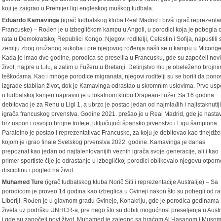
koji je zaigrao u Premijer ligi engleskog muškog fudbala.
Eduardo Kamavinga
(igrač fudbalskog kluba Real Madrid i bivši igrač reprezenta
Francuske) – Rođen je u izbegličkom kampu u Angoli, u porodici koja je pobegla 
rata u Demokratskoj Republici Kongo. Njegovi roditelji, Celestin i Sofija, napustili 
zemlju zbog oružanog sukoba i pre njegovog rođenja našli se u kampu u Miconge
Kada je imao dve godine, porodica se preselila u Francusku, gde su započeli nov
život, najpre u Lilu, a zatim u Fužeru u Bretanji. Detinjstvo mu je obeleženo brojni
teškoćama. Kao i mnoge porodice migranata, njegovi roditelji su se borili da pon
izgrade stabilan život, dok je Kamavinga odrastao u skromnim uslovima. Prve us
u fudbalskoj karijeri napravio je u lokalnom klubu Drapeau-Fužer. Sa 16 godina
debitovao je za Renu u Ligi 1, a ubrzo je postao jedan od najmlađih i najistaknutij
igrača francuskog prvenstva. Godine 2021. prešao je u Real Madrid, gde je nasta
brz uspon i osvojio brojne trofeje, uključujući špansko prvenstvo i Ligu šampiona.
Paralelno je postao i reprezentativac Francuske, za koju je debitovao kao tinejdžer
kojom je igrao finale Svetskog prvenstva 2022. godine. Kamavinga je danas
prepoznat kao jedan od najtalentovanijih veznih igrača svoje generacije, ali i kao
primer sportiste čije je odrastanje u izbegličkoj porodici oblikovalo njegovu otporn
disciplinu i pogled na život.
Muhamed Ture
(igrač fudbalskog kluba Norič Siti i reprezentacije Australije) – Sa
porodicom je proveo 14 godina kao izbeglica u Gvineji nakon što su pobegli od ra
Liberiji. Rođen je u glavnom gradu Gvineje, Konakriju, gde je porodica godinama
živela uz podršku UNHCR-a, pre nego što su dobili mogućnost preseljenja u Austr
i gde su započeli novi život. Muhamed je zajedno sa braćom Al Hasanom i Muso