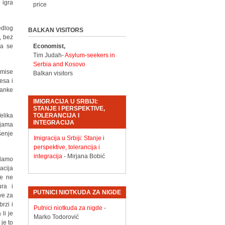
 igra
price
edlog
BALKAN VISITORS
, bez
da se
Economist,
Tim Judah-
Asylum-seekers in
Serbia and Kosovo
omise
Balkan visitors
esa i
ranke
IMIGRACIJA U SRBIJI:
STANJE I PERSPEKTIVE,
elika
TOLERANCIJA I
INTEGRACIJA
ljama
šenje
Imigracija u Srbiji: Stanje i
perspektive, tolerancija i
integracija
- Mirjana Bobić
edamo
acija
se ne
ura i
PUTNICI NIOTKUDA ZA NIGDE
ve za
rzi i
Putnici niotkuda za nigde
-
li je
Marko Todorović
je to