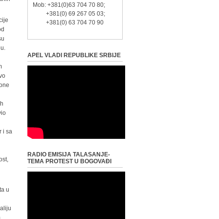
Mob: +381(0)63 704 70 80;
+381(0) 69 267 05 03;
cije
+381(0) 63 704 70 90
od
su
u.
APEL VLADI REPUBLIKE SRBIJE
i
m
ovo
pone
ih
vio
 i sa
RADIO EMISIJA TALASANJE-
ost,
TEMA PROTEST U BOGOVAĐI
ta u
aliju
m