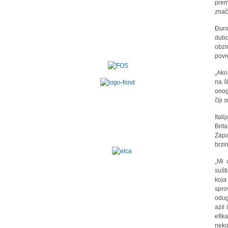
prem
znač
Đuro
dubo
obzi
povr
„Ako
na š
onog
čiji
Ital
Brit
Zapa
brzi
„Mi 
sušt
koja
spro
odug
azil
efik
neko