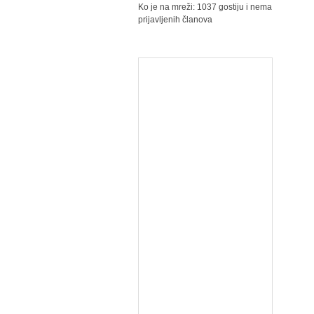
Ko je na mreži: 1037 gostiju i nema
prijavljenih članova