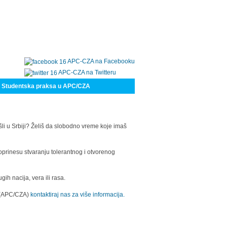
APC-CZA na Facebooku
APC-CZA na Twitteru
Studentska praksa u APC/CZA
šli u Srbiji? Želiš da slobodno vreme koje imaš
oprinesu stvaranju tolerantnog i otvorenog
h nacija, vera ili rasa.
a (APC/CZA)
kontaktiraj nas za više informacija.