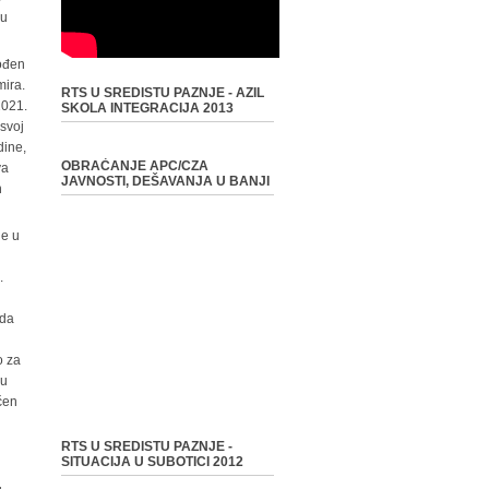
đu
Rođen
mira.
RTS U SREDISTU PAZNJE - AZIL
2021.
SKOLA INTEGRACIJA 2013
 svoj
dine,
OBRAĆANJE APC/CZA
va
JAVNOSTI, DEŠAVANJA U BANJI
h
je u
.
 da
o za
vu
ćen
RTS U SREDISTU PAZNJE -
SITUACIJA U SUBOTICI 2012