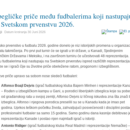
begličke priče među fudbalerima koji nastupaj
 Svetskom prvenstvu 2026.
ji
Datum kreiranja
30 Juni 2026
sko prvenstvo u fudbalu 2026. godine donelo je niz istorijskih promena u organizacij
atu takmičenja. Po prvi put turnir će se igrati u tri države, u Kanadi, Sjedinjenim
ičkim Državama i Meksiku, i na završnom turniru će učestvovati 48 reprezentacija.
 fudbalerima koji nastupaju na Svetskom prvenstvu ispred različitih reprezentacija
ze se i igrači čije su životne priče obeležene ratom, progonom i izbeglištvom.
ve priče upravo sa sobom nose sledeći fudbaleri:
Alfonso Boajl Dejvis
(igrač fudbalskog kluba Bajern Minhen i reprezentacije Kan
– Rođen u izbegličkom kampu u Gani, u porodici liberijskih izbeglica koje su pob
od građanskog rata u svojoj zemlji, Alfonso Dejvis iz ličnog iskustva zna šta znači b
izbeglica. Alfonso i njegova porodica preselili su se u Kanadu kada je imao pet
godina. Uprkos teškom početku života, zahvaljujući posvećenosti i disciplini posta
profesionalni fudbaler sa samo 15 godina. Samo godinu dana kasnije debitovao j
reprezentaciju Kanade i postao njen najmlađi igrač u istoriji.
Antonio Ridiger
(igrač fudbalskog kluba Real Madrid i reprezentacije Nemačke) 