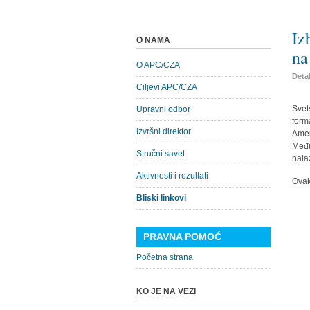
Iz
O NAMA
na
O APC/CZA
Detal
Ciljevi APC/CZA
Svet
Upravni odbor
form
Izvršni direktor
Amer
Među
Stručni savet
nala
Aktivnosti i rezultati
Ovak
Bliski linkovi
PRAVNA POMOĆ
Početna strana
KO JE NA VEZI