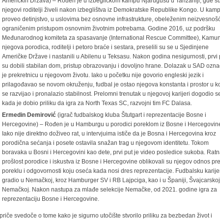
Američkih Država) – Rođen je u izbegličkom kampu Njarugusu u Tanzaniji, gde s
njegovi roditelji živeli nakon izbeglištva iz Demokratske Republike Kongo. U kamp
proveo detinjstvo, u uslovima bez osnovne infrastrukture, obeleženim neizvesnošć
ograničenim pristupom osnovnim životnim potrebama. Godine 2016, uz podršku
Međunarodnog komiteta za spasavanje (International Rescue Committee), Kamun
njegova porodica, roditelji i petoro braće i sestara, preselili su se u Sjedinjene
Američke Države i nastanili u Abilenu u Teksasu. Nakon godina nesigurnosti, prvi 
su dobili stabilan dom, pristup obrazovanju i dovoljno hrane. Dolazak u SAD ozna
je prekretnicu u njegovom životu. Iako u početku nije govorio engleski jezik i
prilagođavao se novom okruženju, fudbal je ostao njegova konstanta i prostor u 
se razvijao i pronalazio stabilnost. Prelomni trenutak u njegovoj karijeri dogodio s
kada je dobio priliku da igra za North Texas SC, razvojni tim FC Dalasa.
Ermedin Demirović
(igrač fudbalskog kluba Štutgart i reprezentacije Bosne i
Hercegovine) – Rođen je u Hamburgu u porodici poreklom iz Bosne i Hercegovin
Iako nije direktno doživeo rat, u intervjuima ističe da je Bosna i Hercegovina kroz
porodična sećanja i posete ostavila snažan trag u njegovom identitetu. Tokom
boravaka u Bosni i Hercegovini kao dete, prvi put je video posledice sukoba. Rat
prošlost porodice i iskustva iz Bosne i Hercegovine oblikovali su njegov odnos p
poreklu i odgovornosti koju oseća kada nosi dres reprezentacije. Fudbalsku karije
gradio u Nemačkoj, kroz Hamburger SV i RB Lajpciga, kao i u Španiji, Švajcarskoj
Nemačkoj. Nakon nastupa za mlađe selekcije Nemačke, od 2021. godine igra za
reprezentaciju Bosne i Hercegovine.
priče svedoče o tome kako je sigurno utočište stvorilo priliku za bezbedan život i