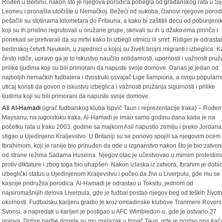
Rođen u Berlinu, nakon što je njegova porodica pobegla od građanskog rata u Si
Leoneu i pronašla utočište u Nemačkoj. Bežeći od sukoba, članovi njegove porod
pešačili su stotinama kilometara do Fritauna, a kako bi zaštitili decu od pobunjeni
koji su ih prisilno regrutovali u oružane grupe, skrivali su ih u džakovima pirinča i
ponekad se pretvarali da su mrtvi kako bi izbegli otmicu ili smrt. Ridiger je odrasta
berlinskoj četvrti Neukeln, u zajednici u kojoj su živeli brojni migranti i izbeglice. 
često ističe, upravo ga je to iskustvo naučilo solidarnosti, upornosti i važnosti pru
prilike ljudima koji su bili primorani da napuste svoje domove. Danas je jedan od
najboljih nemačkih fudbalera i dvostruki osvajač Lige šampiona, a svoju popularno
uticaj koristi da govori o iskustvu izbeglica i važnosti pružanja sigurnosti i prilike
ljudima koji su bili primorani da napuste svoje domove.
Ali Al-Hamadi
(igrač fudbalskog kluba Ispvič Taun i reprezentacije Iraka) – Rođen
Maysanu, na jugoistoku Iraka. Al-Hamadi je imao samo godinu dana kada je na
početku rata u Iraku 2003. godine sa majkom Asil napustio zemlju i preko Jordana
stigao u Ujedinjeno Kraljevstvo. U Britaniji su se ponovo spojili sa njegovim ocem
Ibrahimom, koji je ranije bio prinuđen da ode u izgnanstvo nakon što je bio zatvor
od strane režima Sadama Huseina. Njegov otac je učestvovao u mirnim protestim
protiv diktature i zbog toga bio uhapšen. Nakon izlaska iz zatvora, Ibrahim je dobi
izbeglički status u Ujedinjenom Kraljevstvu i počeo da živi u Liverpulu, gde mu se
kasnije pridružila porodica. Al-Hamadi je odrastao u Toksitu, jednom od
najsiromašnijih delova Liverpula, gde je fudbal postao njegov beg od teških život
okolnosti. Fudbalsku karijeru gradio je kroz omladinske klubove Tranmere Rovers 
Svonsi, a napredak u karijeri je postigao u AFC Wimbledon-u, gde je ostvario 27
golova. Dobre partije donele su mu prelazak u Ipsvič Taun, gde je postao prvi Irač