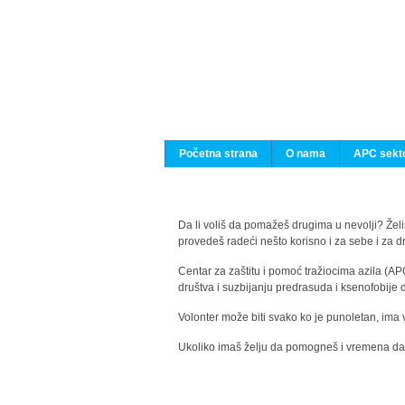
Početna strana
O nama
APC sekto
Da li voliš da pomažeš drugima u nevolji? Želiš
provedeš radeći nešto korisno i za sebe i za 
Centar za zaštitu i pomoć tražiocima azila (AP
društva i suzbijanju predrasuda i ksenofobije 
Volonter može biti svako ko je punoletan, ima 
Ukoliko imaš želju da pomogneš i vremena da s