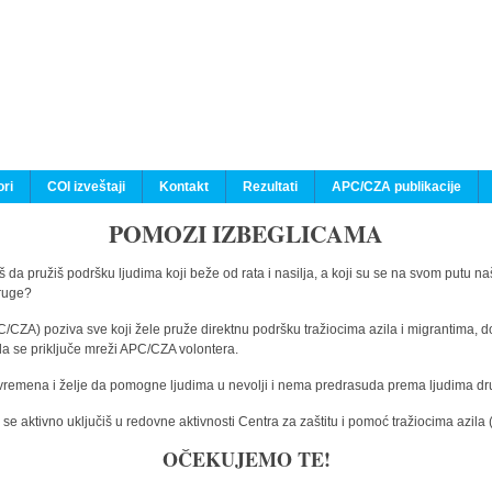
ri
COI izveštaji
Kontakt
Rezultati
APC/CZA publikacije
POMOZI IZBEGLICAMA
 da pružiš podršku ljudima koji beže od rata i nasilja, a koji su se na svom putu na
druge?
C/CZA) poziva sve koji žele pruže direktnu podršku tražiocima azila i migrantima, d
da se priključe mreži APC/CZA volontera.
vremena i želje da pomogne ljudima u nevolji i nema predrasuda prema ljudima drugi
e aktivno uključiš u redovne aktivnosti Centra za zaštitu i pomoć tražiocima azil
OČEKUJEMO TE!