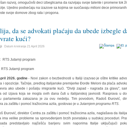
šan razvoj, omogućivši deci izbeglicama da razvijaju svoje talente i promene tok ž
olje. Ujedno podsećaju na izazove sa kojima se suočavaju milioni dece primoranih
ste svoje domove zbog rata i progona.
alija, da se advokati plaćaju da ubede izbegle d
 vrate kući?
ji
Datum kreiranja
21 April 2026
r:
RTS Jutarnji program
: RTS Jutarnji program
april 2026. godine
- Novi zakon o bezbednosti u Italiji izazvao je oštre kritike advo
ja i opozicije. Tačnije, predlog italijanske premijerke Đorđe Meloni da plaća advok
evra ako ubede i pošalju imigrante kući. ''Divlji zapad - nagrada za glavu'', sa
a od izjava koja se mogla ovih dana čuti u italijanskoj javnosti. Rasprava u d
 parlamenta zakazana je za ovu nedelju. Tim povodom, Radoš Đurović, dir
ra za zaštitu i pomoć tražiocima azila, gostovao je u
Jutarnjem programu RTS
.
š Đurović, direktor Centra za zaštitu i pomoć tražiocima azila, naglašava da italij
a ima velike probleme sa sprovođenjem brzih povrataka u sudskoj proceduri. Pra
ada predstavljalo najčešću barijeru svim naporima Italije uključujući pok