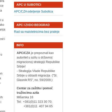
jera
APC U SUBOTICI
ice
ka
APC/CZA odeljenje Subotica
o u
Kako
APC I ZVDO BEOGRAD
žanja
Rad sa maloletnicima bez pratnje
st i
INFO
APC/CZA
je prepoznat kao
 u
autoritet u azilu u državnoj
migracionoj strategiji Republike
Srbije!
- Strategija Vlade Republike
en
Srbije u oblasti migracija ("Sl.
a
Glasnik RS", no. 59/2009.)
o
Centar za zaštitu i pomoć
tražiocima azila
nih
Mišarska 16
Tel: +381(0)11 323 30 70;
i
+381(0)11 407 94 65
anin