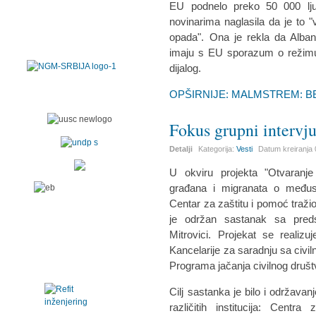
EU podnelo preko 50 000 lj
novinarima naglasila da je to "v
opada". Ona je rekla da Alban
imaju s EU sporazum o režim
dijalog.
OPŠIRNIJE: MALMSTREM: B
Fokus grupni intervj
Detalji
Kategorija:
Vesti
Datum kreiranja
U okviru projekta "Otvaranj
građana i migranata o međusob
Centar za zaštitu i pomoć traži
je održan sastanak sa predst
Mitrovici. Projekat se realiz
Kancelarije za saradnju sa civi
Programa jačanja civilnog društ
Cilj sastanka je bilo i održava
različitih institucija: Centra