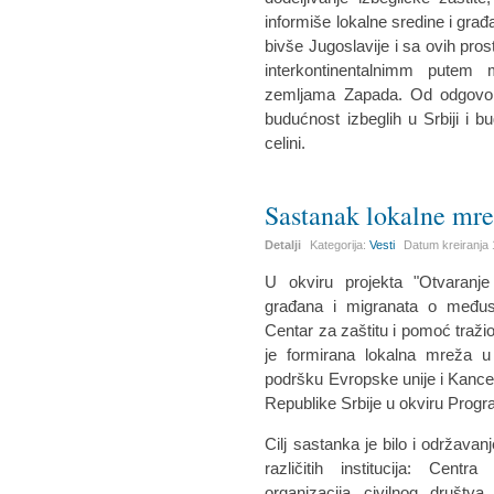
informiše lokalne sredine i građ
bivše Jugoslavije i sa ovih pros
interkontinentalnimm putem 
zemljama Zapada. Od odgovora
budućnost izbeglih u Srbiji i 
celini.
Sastanak lokalne mre
Detalji
Kategorija:
Vesti
Datum kreiranja
U okviru projekta "Otvaranj
građana i migranata o međusob
Centar za zaštitu i pomoć traži
je formirana lokalna mreža u 
podršku Evropske unije i Kancel
Republike Srbije u okviru Progr
Cilj sastanka je bilo i održava
različitih institucija: Centr
organizacija civilnog društv