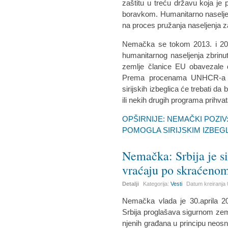
zaštitu u treću državu koja je p
boravkom. Humanitarno naseljen
na proces pružanja naseljenja za
Nemačka se tokom 2013. i 20
humanitarnog naseljenja zbrinuti
zemlje članice EU obavezale da
Prema procenama UNHCR-a u
sirijskih izbeglica će trebati d
ili nekih drugih programa prihvat
OPŠIRNIJE: NEMAČKI POZIV
POMOGLA SIRIJSKIM IZBEG
Nemačka: Srbija je si
vraćaju po skraćeno
Detalji
Kategorija:
Vesti
Datum kreiranja
Nemačka vlada je 30.aprila 20
Srbija proglašava sigurnom zeml
njenih građana u principu neosn