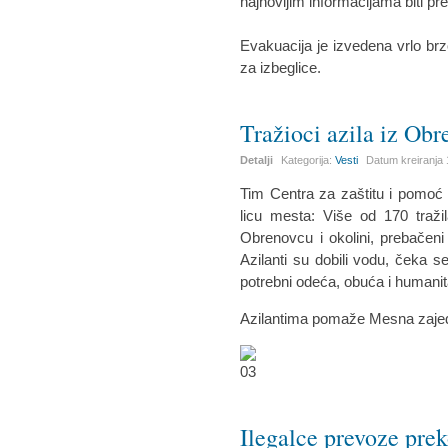
najnovijim informacijama biti p
Evakuacija je izvedena vrlo br
za izbeglice.
Tražioci azila iz Obr
Detalji
Kategorija:
Vesti
Datum kreiranja
Tim Centra za zaštitu i pomoć
licu mesta: Više od 170 traži
Obrenovcu i okolini, prebačen
Azilanti su dobili vodu, čeka s
potrebni odeća, obuća i humani
Azilantima pomaže Mesna zajed
Ilegalce prevoze prek