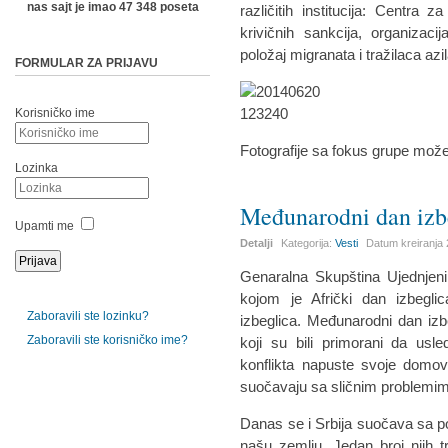
nas sajt je imao 47 348 poseta
različitih institucija: Centra z
krivičnih sankcija, organizac
položaj migranata i tražilaca azil
FORMULAR ZA PRIJAVU
Korisničko ime
Fotografije sa fokus grupe mož
Lozinka
Međunarodni dan izb
Upamti me
Detalji
Kategorija:
Vesti
Datum kreiranja
Genaralna Skupština Ujednjenih
kojom je Afrički dan izbegli
Zaboravili ste lozinku?
izbeglica. Međunarodni dan iz
Zaboravili ste korisničko ime?
koji su bili primorani da usl
konflikta napuste svoje domov
suočavaju sa sličnim problemi
Danas se i Srbija suočava sa p
našu zemlju. Jedan broj njih t