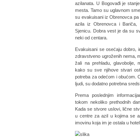
azilanata. U Bogovađi je stanje
mesta. Tamo su uglavnom smešte
su evakuisani iz Obrenovca pa po
azila iz Obrenovca i Bariča
Sjenicu. Dobra vest je da su svi
neki od centara.
Evakuisani se osećaju dobro, i
zdravstveno ugroženih nema, ma
žali na prehladu, glavobolje,
kako su sve njihove stvari os
potreba za odećom i obućom. C
ljudi, su dodatno potrebna sredst
Prema poslednjim informacij
tokom nekoliko prethodnih dana,
Kada se stvore uslovi, lične stv
u centre za azil u kojima se azil
imovinu koja im je ostala u hot