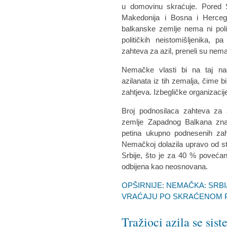
u domovinu skraćuje. Pored S
Makedonija i Bosna i Herceg
balkanske zemlje nema ni polit
političkih neistomišljenika, 
zahteva za azil, preneli su nema
Nemačke vlasti bi na taj nač
azilanata iz tih zemalja, čime 
zahtjeva. Izbegličke organizacije
Broj podnosilaca zahteva za
zemlje Zapadnog Balkana zna
petina ukupno podnesenih zah
Nemačkoj dolazila upravo od st
Srbije, što je za 40 % povećan
odbijena kao neosnovana.
OPŠIRNIJE: NEMAČKA: SRBI
VRAĆAJU PO SKRAĆENOM 
Tražioci azila se sis