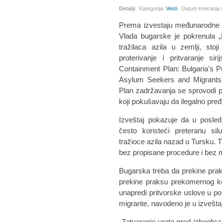
Detalji
Kategorija:
Vesti
Datum kreiranja
Prema izvestaju međunarodne 
Vlada bugarske je pokrenula „
tražilaca azila u zemlji, sto
proterivanje i pritvaranje sir
Containment Plan: Bulgaria's 
Asylum Seekers and Migrants"
Plan zadržavanja se sprovodi pr
koji pokušavaju da ilegalno pre
Izveštaj pokazuje da u posled
često koristeći preteranu s
tražioce azila nazad u Tursku. T
bez propisane procedure i bez m
Bugarska treba da prekine prak
prekine praksu prekomernog kor
unapredi pritvorske uslove u po
migrante, navodeno je u izvešta
„Zatvaranje vrata pred izbeglica