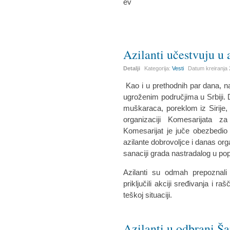
Azilanti učestvuju u
Detalji
Kategorija:
Vesti
Datum kreiranja
Kao i u prethodnih par dana, n
ugroženim područjima u Srbiji. D
muškaraca, poreklom iz Sirije, 
organizaciji Komesarijata za
Komesarijat je juče obezbedio
azilante dobrovoljce i danas o
sanaciji grada nastradalog u p
Azilanti su odmah prepoznali
priključili akciji sređivanja i 
teškoj situaciji.
Azilanti u odbrani Š