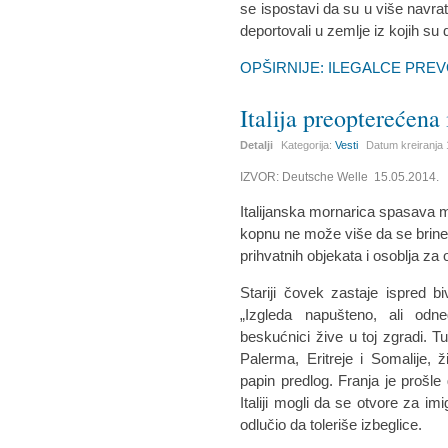
se ispostavi da su u više navr
deportovali u zemlje iz kojih su d
OPŠIRNIJE: ILEGALCE PRE
Italija preopterećena
Detalji
Kategorija:
Vesti
Datum kreiranja
IZVOR: Deutsche Welle 15.05.2014.
Italijanska mornarica spasava 
kopnu ne može više da se brine
prihvatnih objekata i osoblja za
Stariji čovek zastaje ispred 
„Izgleda napušteno, ali odn
beskućnici žive u toj zgradi. T
Palerma, Eritreje i Somalije, 
papin predlog. Franja je prošle
Italiji mogli da se otvore za im
odlučio da toleriše izbeglice.