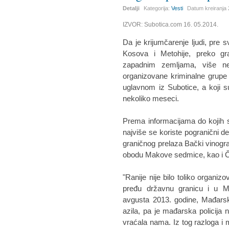
Detalji
Kategorija:
Vesti
Datum kreiranja
IZVOR: Subotica.com 16. 05.2014.
Da je krijumčarenje ljudi, pre sv
Kosova i Metohije, preko gr
zapadnim zemljama, više n
organizovane kriminalne grupe 
uglavnom iz Subotice, a koji su
nekoliko meseci.
Prema informacijama do kojih s
najviše se koriste pogranični 
graničnog prelaza Bački vinogr
obodu Makove sedmice, kao i Č
"Ranije nije bilo toliko organizo
pređu državnu granicu i u M
avgusta 2013. godine, Mađarska
azila, pa je mađarska policija n
vraćala nama. Iz tog razloga i 