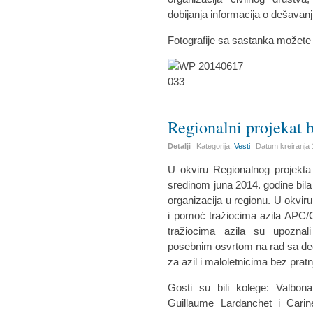
dobijanja informacija o dešavanj
Fotografije sa sastanka možete
Regionalni projekat 
Detalji
Kategorija:
Vesti
Datum kreiranja
U okviru Regionalnog projekta
sredinom juna 2014. godine bi
organizacija u regionu. U okviru
i pomoć tražiocima azila APC/
tražiocima azila su upoznal
posebnim osvrtom na rad sa dec
za azil i maloletnicima bez pra
Gosti su bili kolege: Valbon
Guillaume Lardanchet i Carin