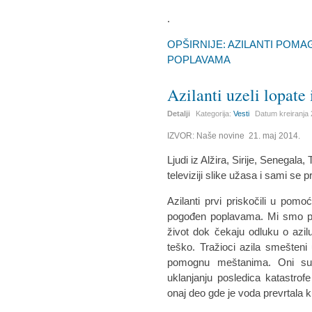
.
OPŠIRNIJE: AZILANTI POM
POPLAVAMA
Azilanti uzeli lopate 
Detalji
Kategorija:
Vesti
Datum kreiranja
IZVOR: Naše novine 21. maj 2014.
Ljudi iz Alžira, Sirije, Senegala
televiziji slike užasa i sami se p
Azilanti prvi priskočili u pomoć
pogođen poplavama. Mi smo pom
život dok čekaju odluku o azil
teško. Tražioci azila smešteni 
pomognu meštanima. Oni su u
uklanjanju posledica katastrof
onaj deo gde je voda prevrtala k