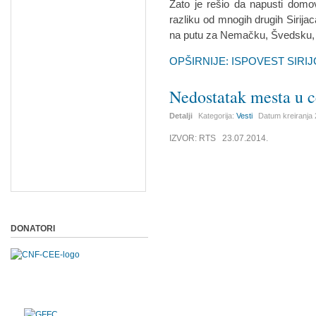
Zato je rešio da napusti domov
razliku od mnogih drugih Sirija
na putu za Nemačku, Švedsku,
OPŠIRNIJE: ISPOVEST SIRIJC
Nedostatak mesta u c
Detalji
Kategorija:
Vesti
Datum kreiranja
IZVOR: RTS 23.07.2014.
DONATORI