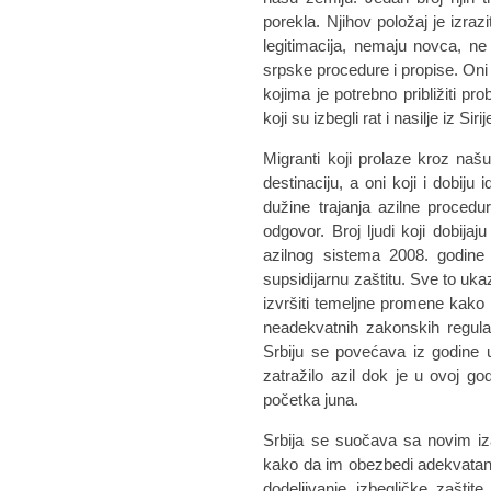
porekla. Njihov položaj je izrazit
legitimacija, nemaju novca, ne 
srpske procedure i propise. O
kojima je potrebno približiti pr
koji su izbegli rat i nasilje iz Sir
Migranti koji prolaze kroz naš
destinaciju, a oni koji i dobiju
dužine trajanja azilne procedu
odgovor. Broj ljudi koji dobijaju
azilnog sistema 2008. godine s
supsidijarnu zaštitu. Sve to uka
izvršiti temeljne promene kako b
neadekvatnih zakonskih regulati
Srbiju se povećava iz godine 
zatražilo azil dok je u ovoj god
početka juna.
Srbija se suočava sa novim iz
kako da im obezbedi adekvatan 
dodeljivanje izbegličke zaštite