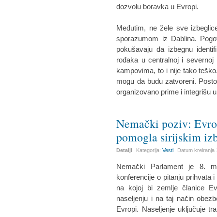
dozvolu boravka u Evropi.
Međutim, ne žele sve izbeglice 
sporazumom iz Dablina. Pogoto
pokušavaju da izbegnu identifi
rođaka u centralnoj i severnoj
kampovima, to i nije tako teško.
mogu da budu zatvoreni. Postoj
organizovano prime i integrišu u
Nemački poziv: Evrop
pomogla sirijskim iz
Detalji
Kategorija:
Vesti
Datum kreiranja
Nemački Parlament je 8. m
konferencije o pitanju prihvata 
na kojoj bi zemlje članice E
naseljenju i na taj način obezbe
Evropi. Naseljenje uključuje tra