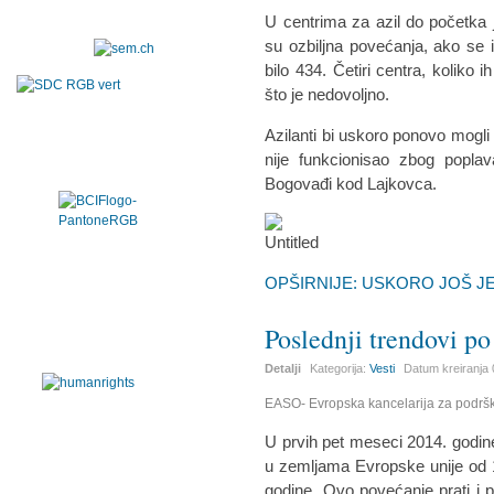
U centrima za azil do početka 
su ozbiljna povećanja, ako se 
bilo 434. Četiri centra, koliko
što je nedovoljno.
Azilanti bi uskoro ponovo mogli
nije funkcionisao zbog popla
Bogovađi kod Lajkovca.
OPŠIRNIJE: USKORO JOŠ J
Poslednji trendovi po
Detalji
Kategorija:
Vesti
Datum kreiranja
EASO- Evropska kancelarija za podršk
U prvih pet meseci 2014. godine
u zemljama Evropske unije od 
godine. Ovo povećanje prati i 