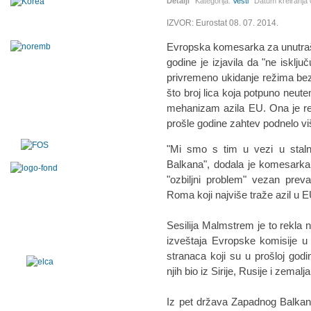
Detalji
Kategorija:
Vesti
Datum kreiranja
IZVOR: Eurostat 08. 07. 2014.
Evropska komesarka za unutrašn
godine je izjavila da "ne isklj
privremeno ukidanje režima be
što broj lica koja potpuno neute
mehanizam azila EU. Ona je rekla
prošle godine zahtev podnelo v
"Mi smo s tim u vezi u stal
Balkana", dodala je komesarka
"ozbiljni problem" vezan prev
Roma koji najviše traže azil u E
Sesilija Malmstrem je to rekla n
izveštaja Evropske komisije 
stranaca koji su u prošloj godini
njih bio iz Sirije, Rusije i zema
Iz pet država Zapadnog Balkana