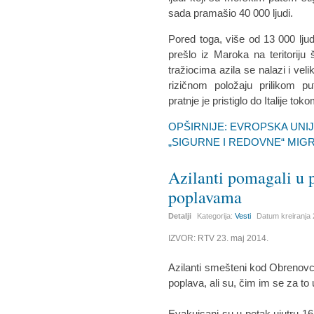
sada pramašio 40 000 ljudi.
Pored toga, više od 13 000 ljudi
prešlo iz Maroka na teritorij
tražiocima azila se nalazi i vel
rizičnom položaju prilikom p
pratnje je pristiglo do Italije to
OPŠIRNIJE: EVROPSKA UNI
„SIGURNE I REDOVNE“ MIG
Azilanti pomagali u
poplavama
Detalji
Kategorija:
Vesti
Datum kreiranja
IZVOR: RTV 23. maj 2014.
Azilanti smešteni kod Obrenov
poplava, ali su, čim im se za to u
Evakuisani su u petak ujutru 16