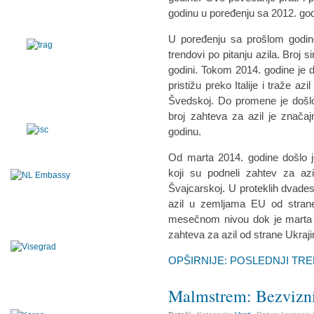
godinu u poređenju sa 2012. go
U poređenju sa prošlom godino
trendovi po pitanju azila. Broj si
godini. Tokom 2014. godine je d
pristižu preko Italije i traže a
Švedskoj. Do promene je došlo 
broj zahteva za azil je znača
godinu.
Od marta 2014. godine došlo j
koji su podneli zahtev za az
Švajcarskoj. U proteklih dvade
azil u zemljama EU od strane
mesečnom nivou dok je marta 
zahteva za azil od strane Ukra
OPŠIRNIJE: POSLEDNJI TRE
Malmstrem: Bezvizni