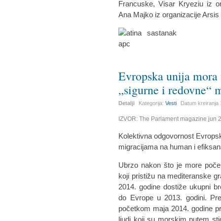
Francuske, Visar Kryeziu iz 
Ana Majko iz organizacije Arsis 
Evropska unija mora 
„sigurne i redovne“ 
Detalji
Kategorija:
Vesti
Datum kreiranja
IZVOR: The Parlament magazine jun 
Kolektivna odgovornost Evropske
migracijama na human i efiksana
Ubrzo nakon što je more počelo
koji pristižu na mediteranske 
2014. godine dostiže ukupni br
do Evrope u 2013. godini. Pre
početkom maja 2014. godine pris
ljudi koji su morskim putem stig