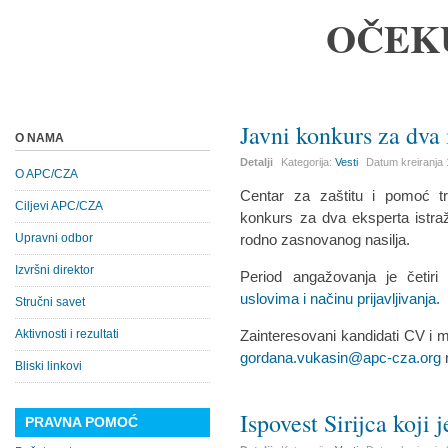
OČEK
Javni konkurs za dva
O NAMA
Detalji
Kategorija:
Vesti
Datum kreiranja
O APC/CZA
Centar za zaštitu i pomoć tr
Ciljevi APC/CZA
konkurs za dva eksperta istraž
Upravni odbor
rodno zasnovanog nasilja.
Izvršni direktor
Period angažovanja je četir
uslovima i načinu prijavljivanja.
Stručni savet
Aktivnosti i rezultati
Zainteresovani kandidati CV i 
gordana.vukasin@apc-cza.org
Bliski linkovi
Ispovest Sirijca koji j
PRAVNA POMOĆ