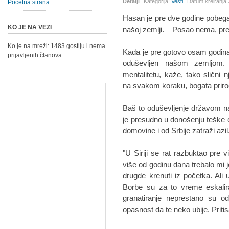
Detalji
Kategorija:
Vesti
Datum kreiranja
Početna strana
Hasan je pre dve godine pobegao 
KO JE NA VEZI
našoj zemlji. – Posao nema, prež
Ko je na mreži: 1483 gostiju i nema
Kada je pre gotovo osam godina p
prijavljenih članova
oduševljen našom zemljom. 
mentalitetu, kaže, tako slični 
na svakom koraku, bogata prirod
Baš to oduševljenje državom na
je presudno u donošenju teške 
domovine i od Srbije zatraži azil
"U Siriji se rat razbuktao pre 
više od godinu dana trebalo mi je
drugde krenuti iz početka. Ali 
Borbe su za to vreme eskalira
granatiranje neprestano su od
opasnost da te neko ubije. Prit