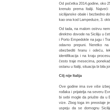
Od početka 2014.godine, oko 25.
krenulo prema Italiji. Najveći
sicilijanske obale i bezbedno do
kao ona kod Lampeduze, 3. oktob
Od tada, na malom ostrvu nema 
direktno dovode na Siciliju u če
i Porto Empedokle na jugu i Trap
odavno prepuni. Neretko na 
obezbediti hranu i odeću, le
identifikacija i na kraju proces
često traje mesecima, ponekad 
ostanu u Italiji, situacija bi bila 
Cilj nije Italija
Ove godine ima sve više izbeg
rođaka i prijatelja na severu E
bi sebi mogle da priušte da u
vize. Zbog toga im preostaje j
uspeju da se domognu Sicilije