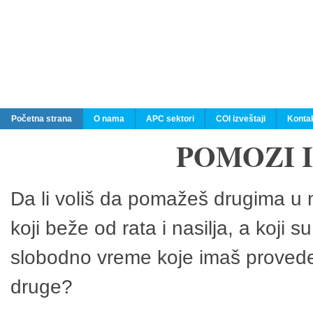
Početna strana
O nama
APC sektori
COI izveštaji
Konta
POMOZI 
Da li voliš da pomažeš drugima u n
koji beže od rata i nasilja, a koji 
slobodno vreme koje imaš provedeš
druge?