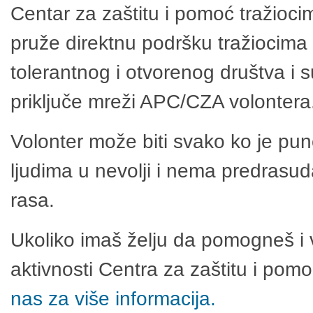
Centar za zaštitu i pomoć tražioci
pruže direktnu podršku tražiocima 
tolerantnog i otvorenog društva i 
priključe mreži APC/CZA volontera
Volonter može biti svako ko je pu
ljudima u nevolji i nema predrasuda
rasa.
Ukoliko imaš želju da pomogneš i 
aktivnosti Centra za zaštitu i po
nas za više informacija.