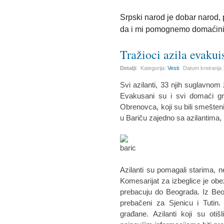
Srpski narod je dobar narod, 
da i mi pomognemo domaćin
Tražioci azila evakui
Detalji
Kategorija:
Vesti
Datum kreiranja
Svi azilanti, 33 njih suglavnom
Evakusani su i svi domaći gra
Obrenovca, koji su bili smešte
u Bariču zajedno sa azilantima, 
Azilanti su pomagali starima, 
Komesarijat za izbeglice je obez
prebacuju do Beograda. Iz Beo
prebačeni za Sjenicu i Tutin
građane. Azilanti koji su o