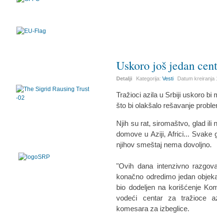
Uskoro još jedan cent
Detalji
Kategorija:
Vesti
Datum kreiranja
Tražioci azila u Srbiji uskoro bi
što bi olakšalo rešavanje proble
Njih su rat, siromaštvo, glad il
domove u Aziji, Africi... Svake 
njihov smeštaj nema dovoljno.
"Ovih dana intenzivno razgo
konačno odredimo jedan objekat 
bio dodeljen na korišćenje Komes
vodeći centar za tražioce az
komesara za izbeglice.