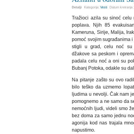
Detalji
Kategorija:
Vesti
Datum kreiranja
Tražioci azila su sinoć celu
poplava. Njih 85 evakuisa
Kameruna, Sirije, Malija, Irak
pomoć svojim sugrađanima i 
stigli u grad, celu noć su
džakove sa peskom i oprema
padala celu noć a oni su poki
Bubanj Potoka, odakle su dalj
Na pitanje zašto su ovo rad
bilo teško da uzmemo lopa
ljudima u nevolji. Čak nam je
pomognemo a ne samo da se 
nemoćnih ljudi, videli smo že
bez doma za samo jednu noć. 
agonija kod nas trajala mn
napustimo.