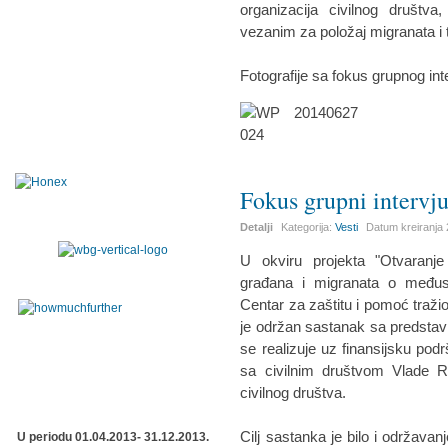
organizacija civilnog društva
vezanim za položaj migranata i t
Fotografije sa fokus grupnog in
Fokus grupni intervju
Detalji
Kategorija:
Vesti
Datum kreiranja
U okviru projekta "Otvaranj
građana i migranata o međusob
Centar za zaštitu i pomoć traži
je održan sastanak sa predstavni
se realizuje uz finansijsku pod
sa civilnim društvom Vlade R
civilnog društva.
Cilj sastanka je bilo i održava
U periodu 01.04.2013- 31.12.2013.