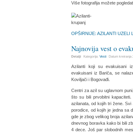
Više fotografija možete pogleda
OPŠIRNIJE: AZILANTI UZELI
Najnovija vest o eva
Detalji
Kategorija:
Vesti
Datum kreiranja
Azilanti koji su evakuisani
evakuisani iz Bariča, se nalaze
Koviljači i Bogovađi.
Centri za azil su uglavnom puni,
što su bili prvobitni kapacitet
azilanata, od kojih tri žene. Sv
porodice, od kojih je jedna sa de
gde je zbog velikog broja azilan
dnevnog boravka kako bi bili zbr
4 dece. Još par slobodnih mest