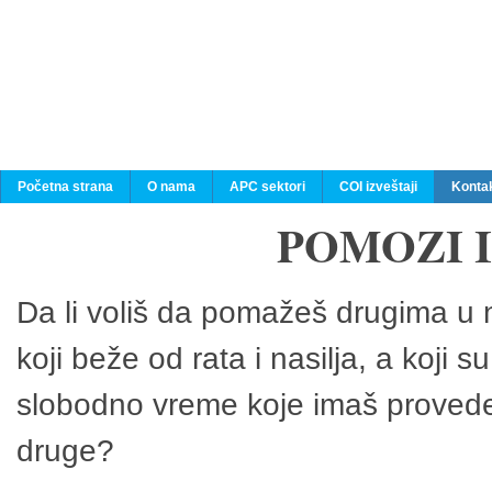
Početna strana
O nama
APC sektori
COI izveštaji
Konta
POMOZI 
Da li voliš da pomažeš drugima u n
koji beže od rata i nasilja, a koji 
slobodno vreme koje imaš provedeš
druge?