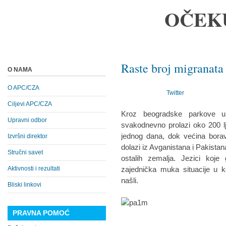
OČEK
Raste broj migranat
O NAMA
O APC/CZA
Twitter
Ciljevi APC/CZA
Kroz beogradske parkove u 
Upravni odbor
svakodnevno prolazi oko 200 l
jednog dana, dok većina boravi 
Izvršni direktor
dolazi iz Avganistana i Pakistana,
Stručni savet
ostalih zemalja. Jezici koje 
Aktivnosti i rezultati
zajednička muka situacije u ko
našli.
Bliski linkovi
PRAVNA POMOĆ