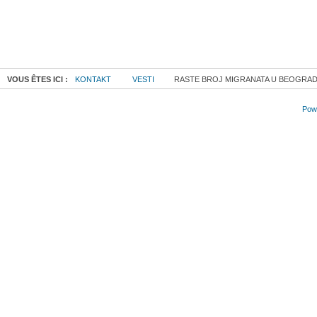
VOUS ÊTES ICI :
KONTAKT
VESTI
RASTE BROJ MIGRANATA U BEOGRAD
Powe