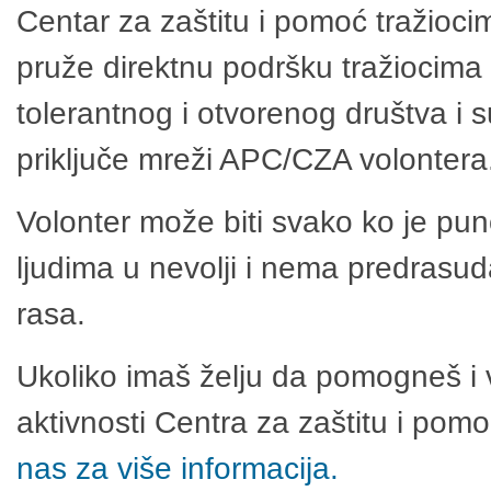
Centar za zaštitu i pomoć tražioci
pruže direktnu podršku tražiocima 
tolerantnog i otvorenog društva i 
priključe mreži APC/CZA volontera
Volonter može biti svako ko je pu
ljudima u nevolji i nema predrasuda
rasa.
Ukoliko imaš želju da pomogneš i 
aktivnosti Centra za zaštitu i po
nas za više informacija.