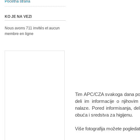
Početna strana
KO JE NA VEZI
Nous avons 711 invités et aucun
membre en ligne
Tim APC/CZA svakoga dana pose
deli im informacije o njihovi
nalaze. Pored informisanja, d
obuća i sredstva za higijenu.
Više fotografija možete pogleda