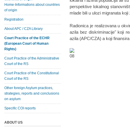
lokalna i azilna populacija ali su
Home-Informations about countries
perspektive lokalnog stanovništ
of origin
mlade bili u ulozi migranata koji 
Registration
Radionica je realizovana u okvi
About APC / CZA Library
azila bez diskriminacije" koji r
Court Practice of the ECHR
azila (APC/CZA) a koji finansira
(European Court of Human
Rights)
Court Practice of the Administrative
Court of the RS
Court Practice of the Constitutional
Court of the RS
Other foreign Asylum practices,
strategies, reports and conclusions
on asylum
Specific COI reports
ABOUT US