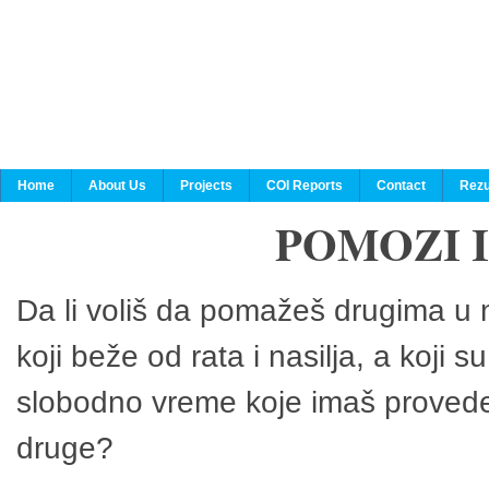
Home
About Us
Projects
COI Reports
Contact
Rezu
POMOZI 
Da li voliš da pomažeš drugima u n
koji beže od rata i nasilja, a koji 
slobodno vreme koje imaš provedeš
druge?